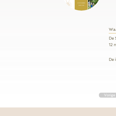
Waa
De 
12 
De 
Vorige 